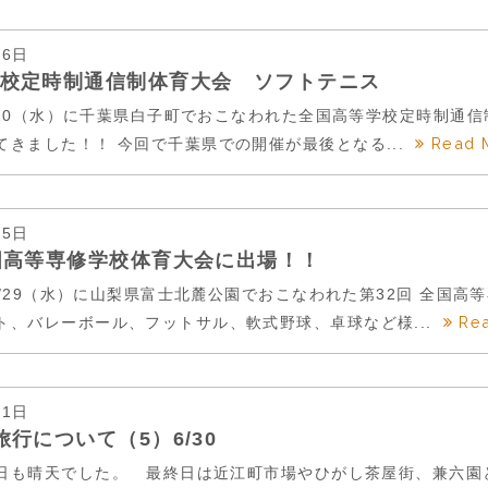
16日
校定時制通信制体育大会 ソフトテニス
8/10（水）に千葉県白子町でおこなわれた全国高等学校定時制通信
Read 
てきました！！ 今回で千葉県での開催が最後となる...
15日
国高等専修学校体育大会に出場！！
7/29（水）に山梨県富士北麓公園でおこなわれた第32回 全国
Re
ト、バレーボール、フットサル、軟式野球、卓球など様...
01日
旅行について（5）6/30
日も晴天でした。 最終日は近江町市場やひがし茶屋街、兼六