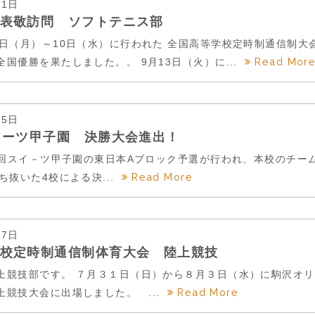
21日
表敬訪問 ソフトテニス部
8日（月）～10日（水）に行われた 全国高等学校定時制通信制大
Read Mor
国優勝を果たしました。。 9月13日（火）に...
15日
イーツ甲子園 決勝大会進出！
5回スイ－ツ甲子園の東日本Aブロック予選が行われ、本校のチーム(
Read More
ち抜いた4校による決...
27日
校定時制通信制体育大会 陸上競技
上競技部です。 ７月３１日（日）から８月３日（水）に駒沢オリ
Read More
上競技大会に出場しました。 ...