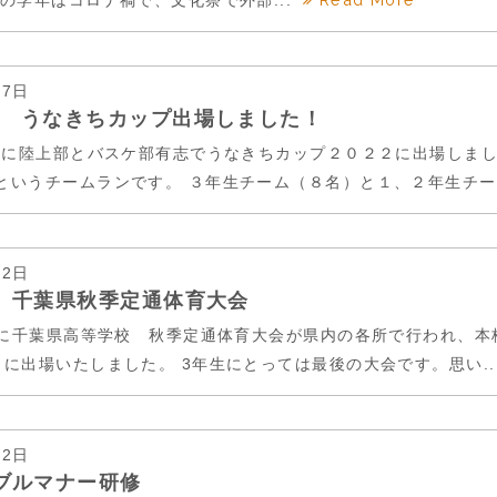
の学年はコロナ禍で、文化祭で外部...
07日
 うなきちカップ出場しました！
土）に陸上部とバスケ部有志でうなきちカップ２０２２に出場しま
というチームランです。 ３年生チーム（８名）と１、２年生チー.
12日
 千葉県秋季定通体育大会
0日に千葉県高等学校 秋季定通体育大会が県内の各所で行われ、
に出場いたしました。 3年生にとっては最後の大会です。思い..
12日
ブルマナー研修