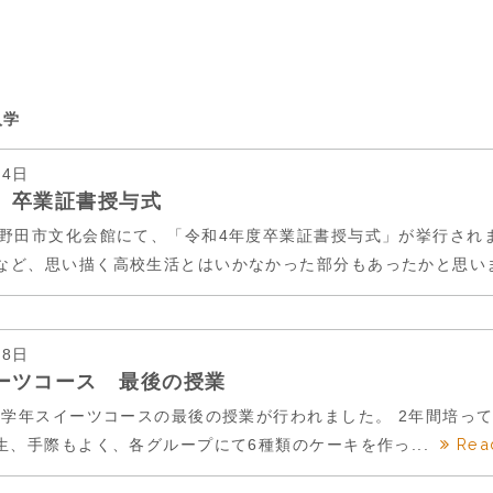
入学
14日
 卒業証書授与式
に野田市文化会館にて、「令和4年度卒業証書授与式」が挙行され
など、思い描く高校生活とはいかなかった部分もあったかと思いま.
28日
ーツコース 最後の授業
）3学年スイーツコースの最後の授業が行われました。 2年間培
Rea
生、手際もよく、各グループにて6種類のケーキを作っ...