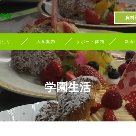
学校
資料
園生活
入学案内
サポート体制
新着
学園生活