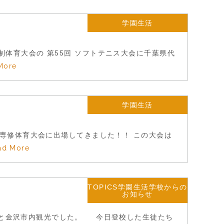
学園生活
制体育大会の 第55回 ソフトテニス大会に千葉県代
More
学園生活
高等専修体育大会に出場してきました！！ この大会は
ad More
TOPICS学園生活学校からの
お知らせ
園と金沢市内観光でした。 今日登校した生徒たち