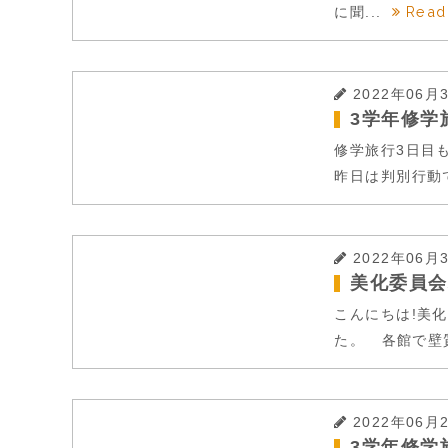
Read
に聞...
2022年06月
3学年修学
修学旅行3日目
昨日は判別行動で
2022年06月
美化委員会
こんにちは!美
た。 各館で壁質
2022年06月
3学年修学