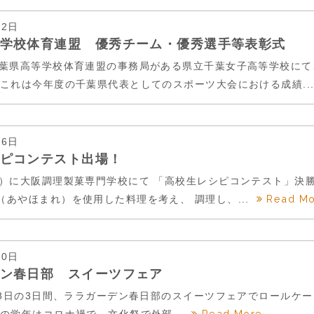
02日
学校体育連盟 優秀チーム・優秀選手等表彰式
千葉県高等学校体育連盟の事務局がある県立千葉女子高等学校にて
 これは今年度の千葉県代表としてのスポーツ大会における成績..
16日
ピコンテスト出場！
月）に大阪調理製菓専門学校にて 「高校生レシピコンテスト」決
Read M
（あやほまれ）を使用した料理を考え、 調理し、...
20日
ン春日部 スイーツフェア
ら18日の3日間、ララガーデン春日部のスイーツフェアでロールケ
Read More