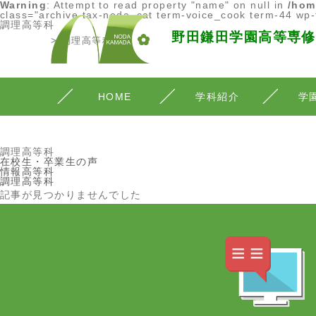
Warning
: Attempt to read property "name" on null in
/hom
class="archive tax-noda_cat term-voice_cook term-44 wp
調理高等科
野田鎌田学園高等専修
>
調理高等科
カリキュラム
資格
HOME
学科紹介
学
調理高等科
在校生・卒業生の声
情報高等科
調理高等科
記事が見つかりませんでした