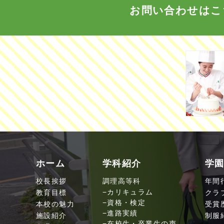
お問い合わせはこ
ホーム
学科紹介
学
校長挨拶
調理高等科
年間
教育目標
カリキュラム
クラ
資格・検定
本校の魅力
受賞
進路実績
施設紹介
制服
在校生・卒業生の声