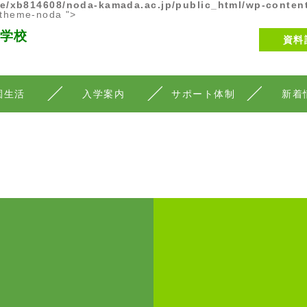
e/xb814608/noda-kamada.ac.jp/public_html/wp-conten
-theme-noda ">
学校
資料
・検定
進路実績
園生活
入学案内
サポート体制
新着