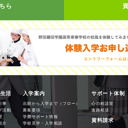
ちら
園生活
入学案内
サポート体制
行事
出願から入学まで（フロー）
心の相談室
ブ活動
募集要項
進路相談
歴
学費サポート情報
資料請求
紹介
学校見学・入学相談