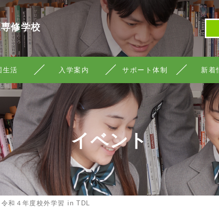
等専修学校
園生活
入学案内
サポート体制
新着
イベント
>
令和４年度校外学習 in TDL