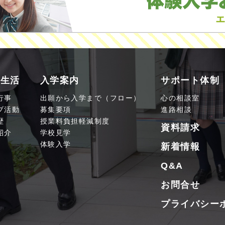
園生活
入学案内
サポート体制
行事
出願から入学まで（フロー）
心の相談室
ブ活動
募集要項
進路相談
歴
授業料負担軽減制度
資料請求
紹介
学校見学
体験入学
新着情報
Q&A
お問合せ
プライバシー