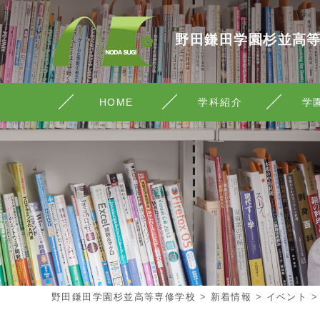
野田鎌田学園杉並高
HOME
学科紹介
学
野田鎌田学園杉並高等専修学校
>
新着情報
>
イベント