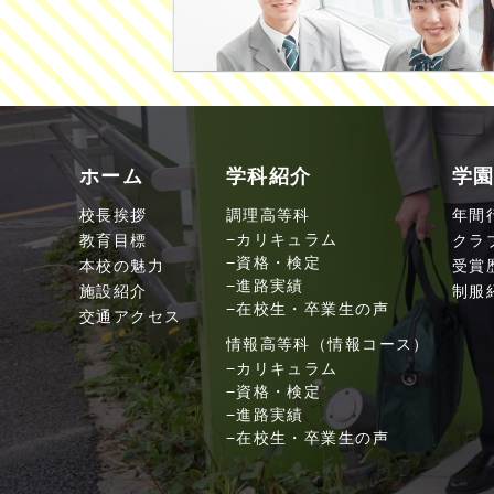
ホーム
学科紹介
学
校長挨拶
調理高等科
年間
教育目標
カリキュラム
クラ
資格・検定
本校の魅力
受賞
進路実績
施設紹介
制服
在校生・卒業生の声
交通アクセス
情報高等科（情報コース）
カリキュラム
資格・検定
進路実績
在校生・卒業生の声