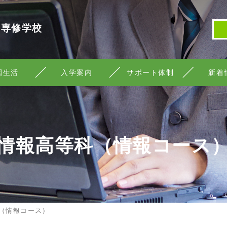
等専修学校
園生活
入学案内
サポート体制
新着
情報高等科（情報コース
（情報コース）