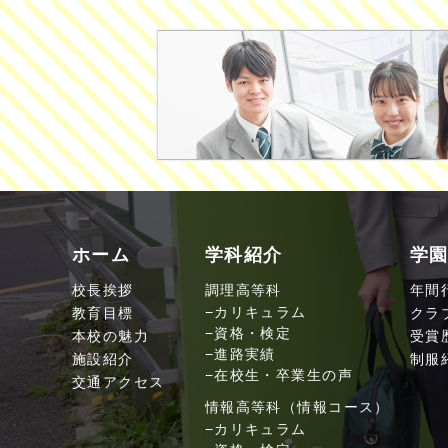
ホーム
学科紹介
学
校長挨拶
調理高等科
年間
教育目標
カリキュラム
クラ
資格・検定
本校の魅力
受賞
進路実績
施設紹介
制服
在校生・卒業生の声
交通アクセス
情報高等科（情報コース）
カリキュラム