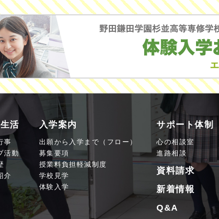
園生活
入学案内
サポート体制
行事
出願から入学まで（フロー）
心の相談室
ブ活動
募集要項
進路相談
歴
授業料負担軽減制度
資料請求
紹介
学校見学
体験入学
新着情報
Q&A