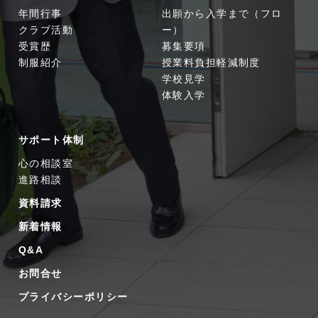
年間行事
出願から入学まで（フロ
クラブ活動
ー）
受賞歴
募集要項
制服紹介
授業料負担軽減制度
学校見学
体験入学
サポート体制
心の相談室
進路相談
資料請求
新着情報
Q&A
お問合せ
プライバシーポリシー