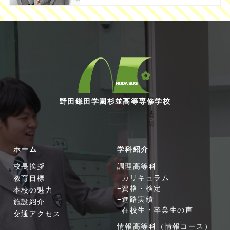
野田鎌田学園杉並高等専修学校
ホーム
学科紹介
校長挨拶
調理高等科
教育目標
カリキュラム
資格・検定
本校の魅力
進路実績
施設紹介
在校生・卒業生の声
交通アクセス
情報高等科（情報コース）