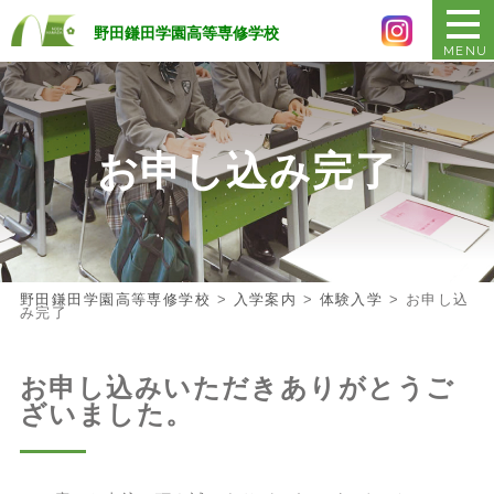
野田鎌田学園高等専修学校
MENU
お申し込み完了
野田鎌田学園高等専修学校
>
入学案内
>
体験入学
>
お申し込
み完了
お申し込みいただきありがとうご
ざいました。