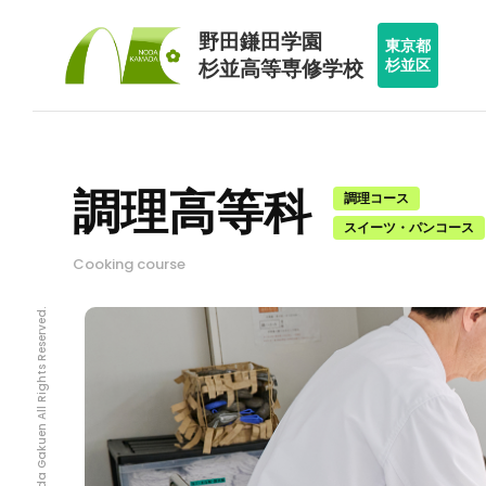
野田鎌田学園
東京都
杉並区
杉並高等専修学校
調理高等科
調理コース
スイーツ・パンコース
Cooking course