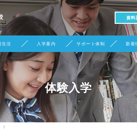
校
資料
園生活
入学案内
サポート体制
新着
体験入学
！！！