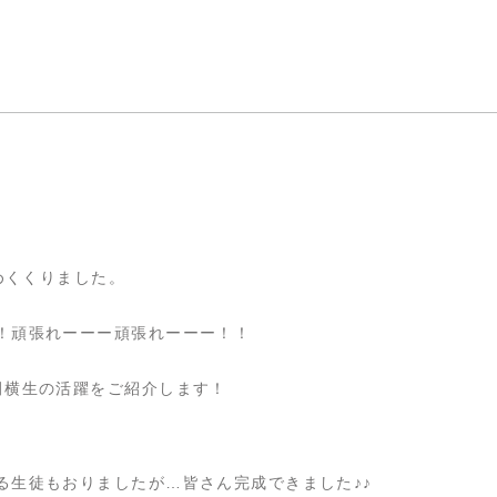
めくくりました。
！頑張れーーー頑張れーーー！！
田横生の活躍をご紹介します！
る生徒もおりましたが…皆さん完成できました♪♪