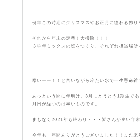
例年この時期にクリスマスやお正月に纏わる飾り
それから年末の定番！大掃除！！！
３学年ミックスの班をつくり、それぞれ担当場所
寒いーー！！と言いながら冷たい水で一生懸命雑
あっという間に年明け、3月…とうとう1期生で
月日が経つのは早いものです。
まもなく2021年も終わり・・・皆さんが良い年
今年も一年間ありがとうございました！！また来