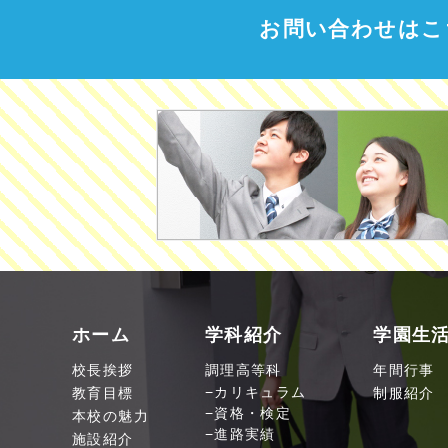
お問い合わせはこ
ホーム
学科紹介
学園生
校長挨拶
調理高等科
年間行事
教育目標
カリキュラム
制服紹介
資格・検定
本校の魅力
進路実績
施設紹介