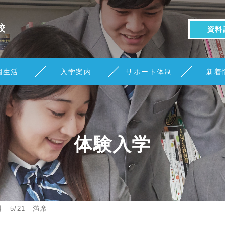
校
資料
園生活
入学案内
サポート体制
新着
体験入学
 5/21 満席