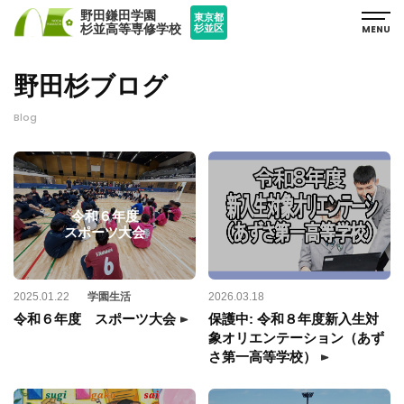
野田鎌田学園
東京都
杉並高等専修学校
MENU
杉並区
野田杉ブログ
Blog
令和６年度
スポーツ大会
2025.01.22
学園生活
2026.03.18
令和６年度 スポーツ大会
保護中: 令和８年度新入生対
象オリエンテーション（あず
さ第一高等学校）