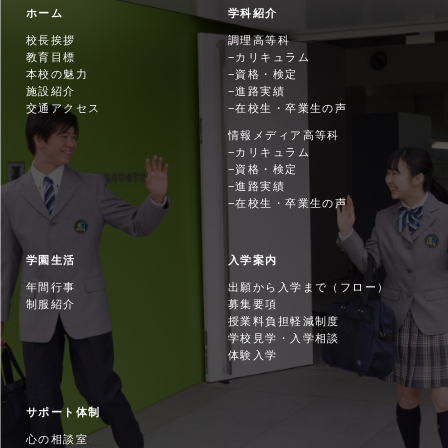
ホーム
学科紹介
校長挨拶
調理高等科
教育目標
カリキュラム
本校の魅力
資格・検定
施設紹介
進路実績
交通アクセス
在校生・卒業生の声
情報メディア高等科
カリキュラム
資格・検定
進路実績
在校生・卒業生の声
学園生活
入学案内
年間行事
出願から入学まで（フロー）
制服紹介
募集要項
授業料負担軽減制度
学校見学・入学相談
体験入学
サポート体制
心の相談室