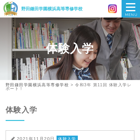
野田鎌田学園横浜
高等専修学校
MENU
体験入学
野田鎌田学園横浜高等専修学校
>
令和3年 第11回 体験入学レ
ポート！
体験入学
2021年11月20日
体験入学