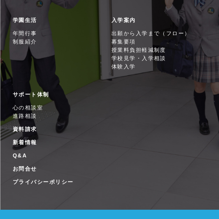
学園生活
入学案内
年間行事
出願から入学まで（フロー）
制服紹介
募集要項
授業料負担軽減制度
学校見学・入学相談
体験入学
サポート体制
心の相談室
進路相談
資料請求
新着情報
Q&A
お問合せ
プライバシーポリシー