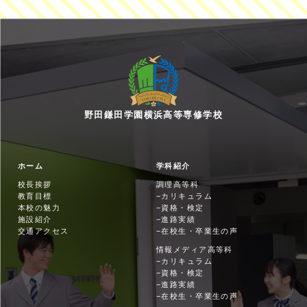
野田鎌田学園横浜高等専修学校
ホーム
学科紹介
校長挨拶
調理高等科
教育目標
カリキュラム
本校の魅力
資格・検定
施設紹介
進路実績
交通アクセス
在校生・卒業生の声
情報メディア高等科
カリキュラム
資格・検定
進路実績
在校生・卒業生の声