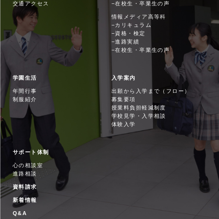
交通アクセス
在校生・卒業生の声
情報メディア高等科
カリキュラム
資格・検定
進路実績
在校生・卒業生の声
学園生活
入学案内
年間行事
出願から入学まで（フロー）
制服紹介
募集要項
授業料負担軽減制度
学校見学・入学相談
体験入学
サポート体制
心の相談室
進路相談
資料請求
新着情報
Q&A