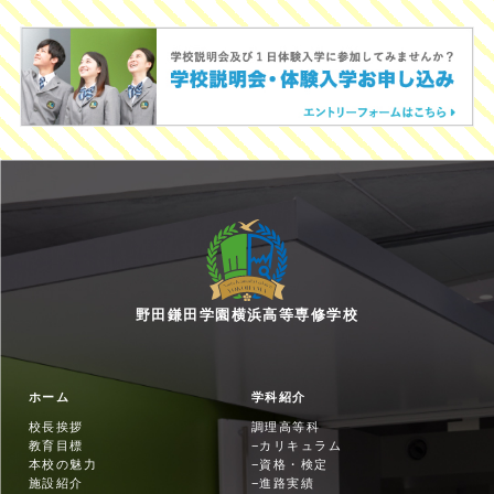
野田鎌田学園横浜高等専修学校
ホーム
学科紹介
校長挨拶
調理高等科
教育目標
カリキュラム
本校の魅力
資格・検定
施設紹介
進路実績