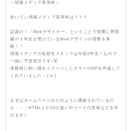
＜情報メディア高等科＞
続いて♪♪情報メディア高等科は？？？
話題の！「Webデザイナー」ということで実際に野田
横の３年生が受けているWebデザインの授業を体
験！！
情報メディアの在校生スタッフは今回2年生！なので
一緒に予習気分です♪笑
体験前に飼い猫をイメージしたカラーのHPを作成して
くれていました～(‘ω’)
まずはホームページがどのように構築されているの
か・・・HTMLとCSSの違いやコードの意味などを学
びます♪