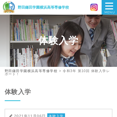
野田鎌田学園横浜
高等専修学校
MENU
体験入学
野田鎌田学園横浜高等専修学校
>
令和3年 第10回 体験入学レ
ポート！
体験入学
2021年11月06日
体験入学