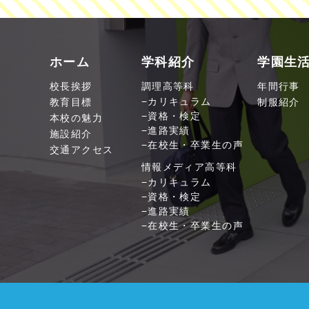
ホーム
学科紹介
学園生
校長挨拶
調理高等科
年間行事
教育目標
カリキュラム
制服紹介
資格・検定
本校の魅力
進路実績
施設紹介
在校生・卒業生の声
交通アクセス
情報メディア高等科
カリキュラム
資格・検定
進路実績
在校生・卒業生の声