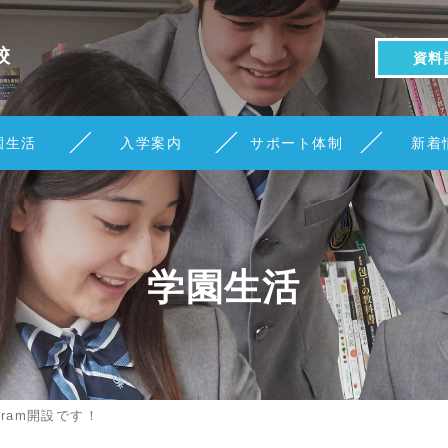
校
資料
園生活
入学案内
サポート体制
新着
学園生活
gram開設です！