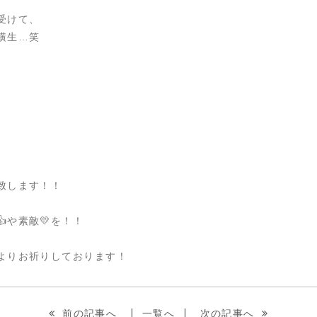
受けて、
横生…笑
！
致します！！
や素敵💛を！！
よりお祈りしております！
前の記事へ
一覧へ
次の記事へ