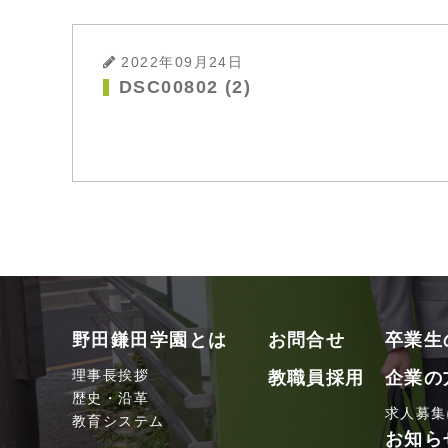
2022年09月24日
DSC00802 (2)
野田鎌田学園とは
お問合せ
卒業生
理事長挨拶
教職員採用
企業の
歴史・沿革
求人募集
教育システム
お知ら