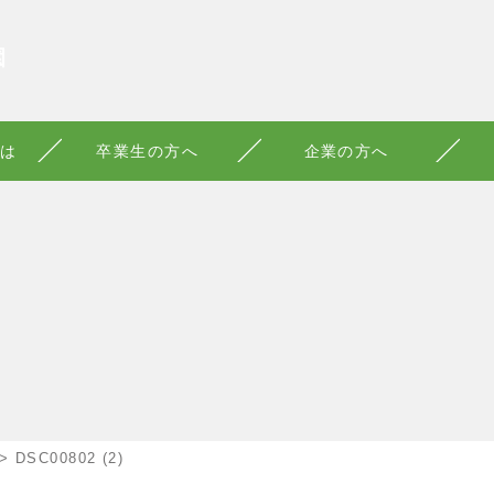
園
は
卒業生の方へ
企業の方へ
>
DSC00802 (2)