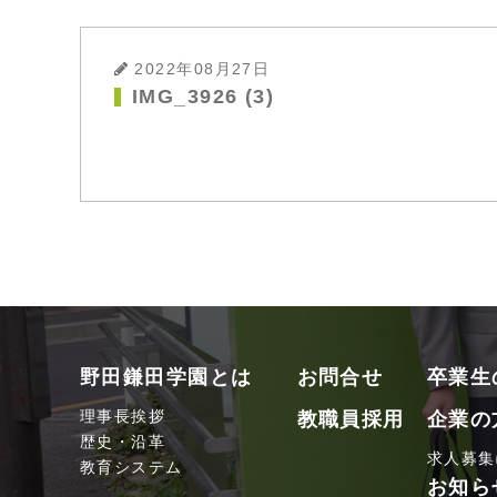
2022年08月27日
IMG_3926 (3)
野田鎌田学園とは
お問合せ
卒業生
理事長挨拶
教職員採用
企業の
歴史・沿革
求人募集
教育システム
お知ら