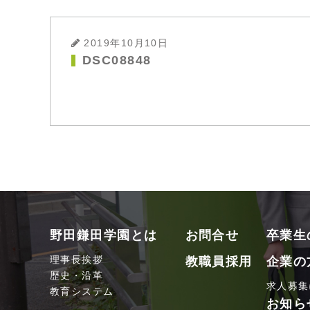
2019年10月10日
DSC08848
野田鎌田学園とは
お問合せ
卒業生
理事長挨拶
教職員採用
企業の
歴史・沿革
求人募集
教育システム
お知ら