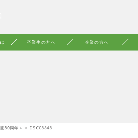
園
は
卒業生の方へ
企業の方へ
園80周年＞
>
DSC08848