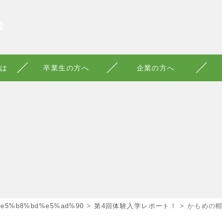
園
は
卒業生の方へ
企業の方へ
e5%b8%bd%e5%ad%90
>
第4回体験入学レポート！
>
かもめの