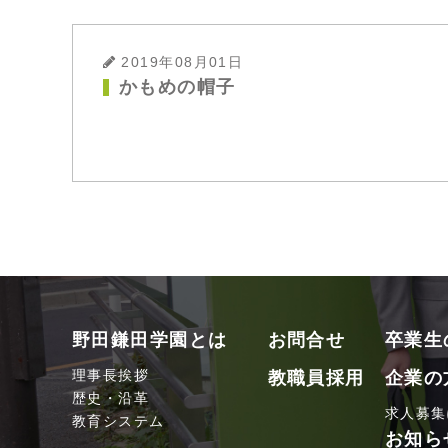
2019年08月01日
かもめの帽子
野田鎌田学園とは
お問合せ
卒業生
理事長挨拶
教職員採用
企業の
歴史・沿革
求人募集
教育システム
お知ら