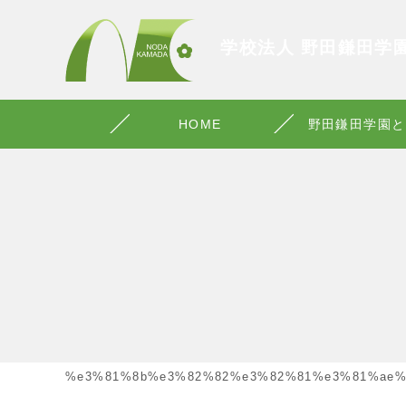
学校法人 野田鎌田学
HOME
野田鎌田学園と
%e3%81%8b%e3%82%82%e3%82%81%e3%81%ae%