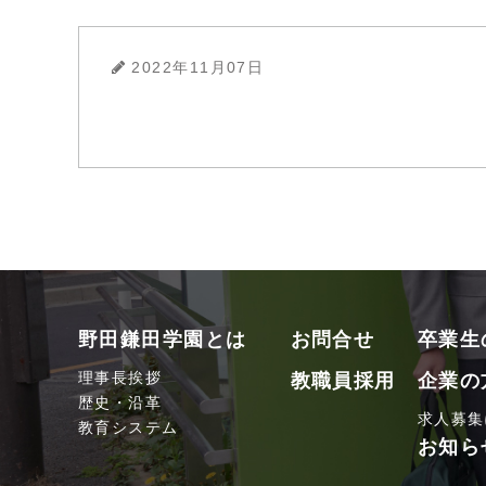
2022年11月07日
野田鎌田学園とは
お問合せ
卒業生
理事長挨拶
教職員採用
企業の
歴史・沿革
求人募集
教育システム
お知ら