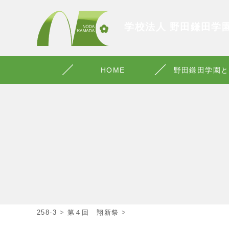
学校法人 野田鎌田学
HOME
野田鎌田学園と
258-3
>
第４回 翔新祭
>