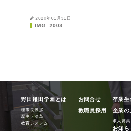
2020年01月31日
IMG_2003
野田鎌田学園とは
お問合せ
卒業生
理事長挨拶
教職員採用
企業の
歴史・沿革
求人募集
教育システム
お知ら