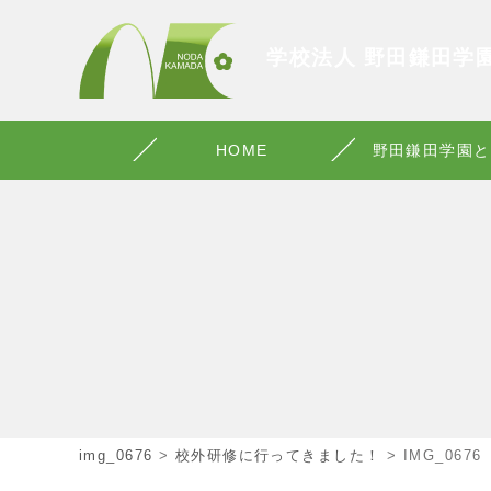
学校法人 野田鎌田学
HOME
野田鎌田学園と
img_0676
>
校外研修に行ってきました！
>
IMG_0676