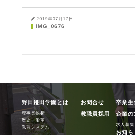
2019年07月17日
IMG_0676
野田鎌田学園とは
お問合せ
卒業生
理事長挨拶
教職員採用
企業の
歴史・沿革
求人募集
教育システム
お知ら