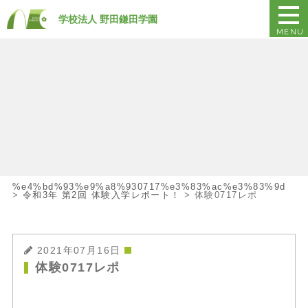
学校法人 野田鎌田学園
MENU
%e4%bd%93%e9%a8%930717%e3%83%ac%e3%83%9d
>
令和3年 第2回 体験入学レポート！
>
体験0717レポ
2021年07月16日
体験0717レポ