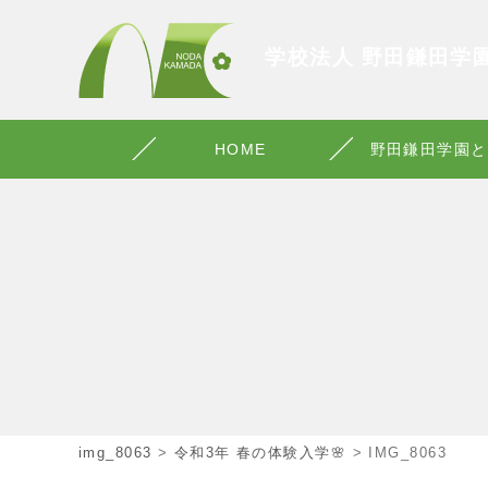
学校法人 野田鎌田学
HOME
野田鎌田学園と
img_8063
>
令和3年 春の体験入学🌸
>
IMG_8063