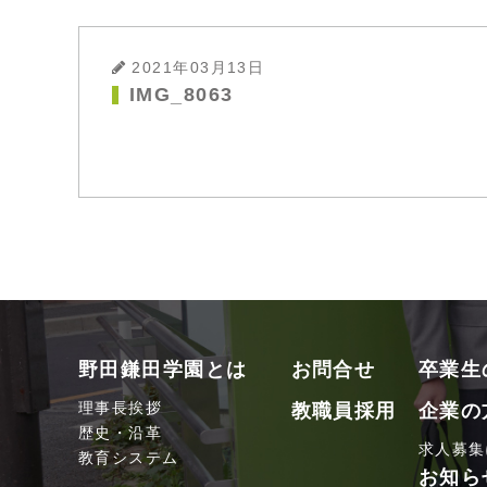
2021年03月13日
IMG_8063
野田鎌田学園とは
お問合せ
卒業生
理事長挨拶
教職員採用
企業の
歴史・沿革
求人募集
教育システム
お知ら