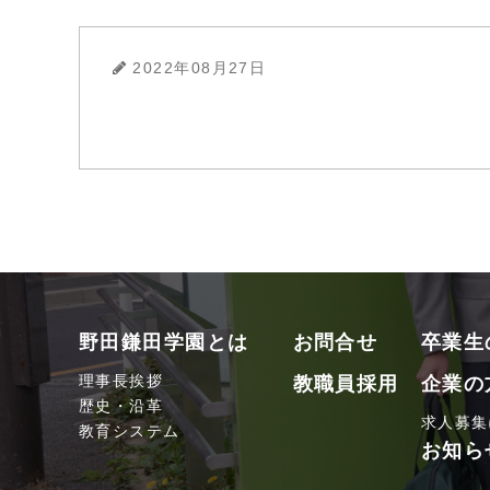
2022年08月27日
野田鎌田学園とは
お問合せ
卒業生
理事長挨拶
教職員採用
企業の
歴史・沿革
求人募集
教育システム
お知ら