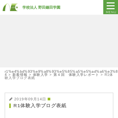
学校法人 野田鎌田学園
MENU
r1%e4%bd%93%e9%a8%93%e5%85%a5%e5%ad%a6%e3%8
4
>
新着情報
>
体験入学
>
第４回 体験入学レポート
>
R1体
験入学ブログ表紙
2019年09月14日
R1体験入学ブログ表紙