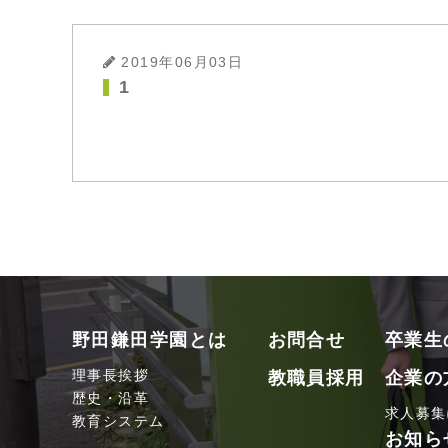
2019年06月03日
1
野田鎌田学園とは
お問合せ
卒業生
理事長挨拶
教職員採用
企業の
歴史・沿革
求人募集
教育システム
お知ら