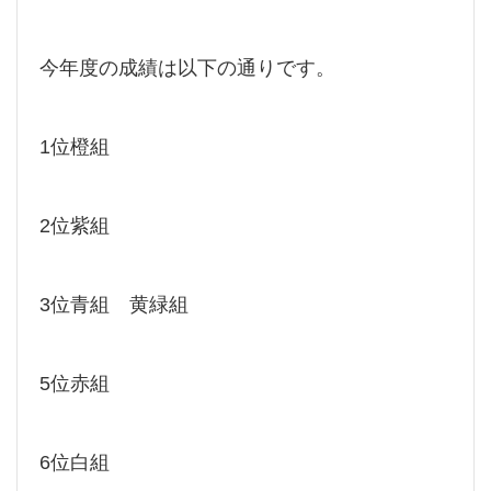
今年度の成績は以下の通りです。
1位橙組
2位紫組
3位青組 黄緑組
5位赤組
6位白組